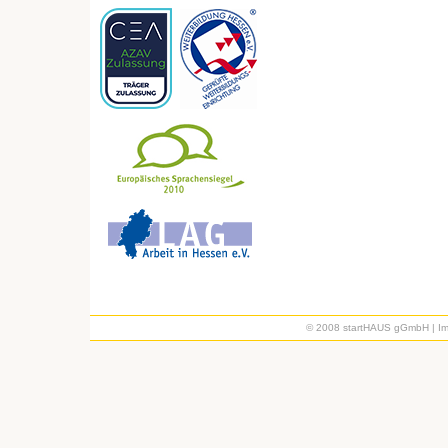
© 2008 startHAUS gGmbH |
I