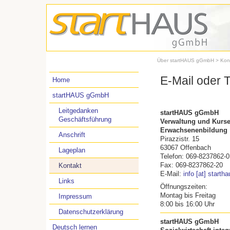
Über startHAUS gGmbH
> Kon
E-Mail oder T
Home
startHAUS gGmbH
Leitgedanken
startHAUS gGmbH
Geschäftsführung
Verwaltung und Kurs
Erwachsenenbildung
Anschrift
Pirazzistr. 15
63067 Offenbach
Lageplan
Telefon: 069-8237862-0
Fax: 069-8237862-20
Kontakt
E-Mail:
info [at] starth
Links
Öffnungszeiten:
Montag bis Freitag
Impressum
8:00 bis 16:00 Uhr
Datenschutzerklärung
startHAUS gGmbH
Deutsch lernen